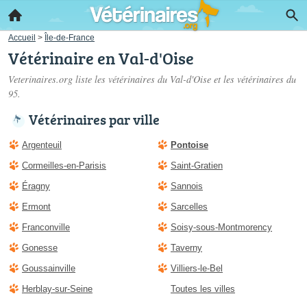
Accueil
>
Île-de-France
Vétérinaire en Val-d'Oise
Veterinaires.org liste les
vétérinaires du Val-d'Oise
et les vétérinaires du
95.
Vétérinaires par ville
Argenteuil
Pontoise
Cormeilles-en-Parisis
Saint-Gratien
Éragny
Sannois
Ermont
Sarcelles
Franconville
Soisy-sous-Montmorency
Gonesse
Taverny
Goussainville
Villiers-le-Bel
Herblay-sur-Seine
Toutes les villes