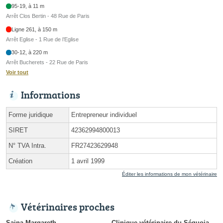
95-19, à 11 m
Arrêt Clos Bertin - 48 Rue de Paris
Ligne 261, à 150 m
Arrêt Eglise - 1 Rue de l’Eglise
30-12, à 220 m
Arrêt Bucherets - 22 Rue de Paris
Voir tout
Informations
Forme juridique
Entrepreneur individuel
SIRET
42362994800013
N° TVA Intra.
FR27423629948
Création
1 avril 1999
Éditer les informations de mon vétérinaire
Vétérinaires proches
Sajna Margareth
Clinique vétérinaire du Séquoia -