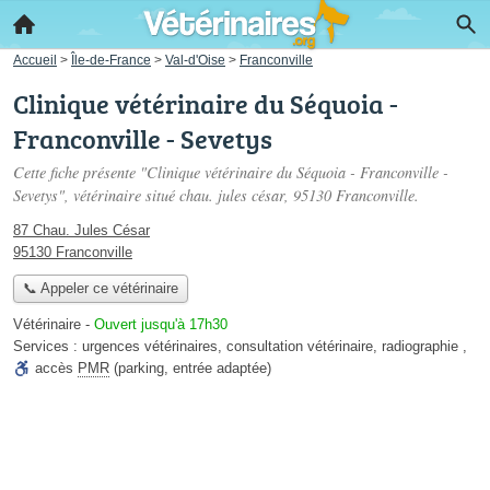
Accueil
>
Île-de-France
>
Val-d'Oise
>
Franconville
Clinique vétérinaire du Séquoia -
Franconville - Sevetys
Cette fiche présente "Clinique vétérinaire du Séquoia - Franconville -
Sevetys", vétérinaire situé
chau. jules césar
, 95130 Franconville.
87 Chau. Jules César
95130 Franconville
📞 Appeler ce vétérinaire
Vétérinaire
-
Ouvert jusqu'à 17h30
Services :
urgences vétérinaires
,
consultation vétérinaire
,
radiographie
,
accès
PMR
(parking, entrée adaptée)