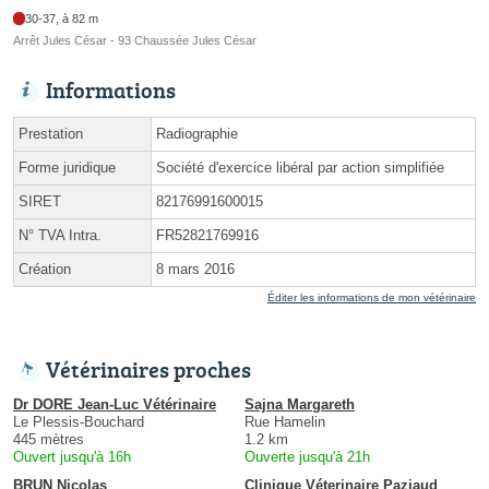
30-37, à 82 m
Arrêt Jules César - 93 Chaussée Jules César
Informations
Prestation
Radiographie
Forme juridique
Société d'exercice libéral par action simplifiée
SIRET
82176991600015
N° TVA Intra.
FR52821769916
Création
8 mars 2016
Éditer les informations de mon vétérinaire
Vétérinaires proches
Dr DORE Jean-Luc Vétérinaire
Sajna Margareth
Le Plessis-Bouchard
Rue Hamelin
445 mètres
1.2 km
Ouvert jusqu'à 16h
Ouverte jusqu'à 21h
BRUN Nicolas
Clinique Véterinaire Paziaud