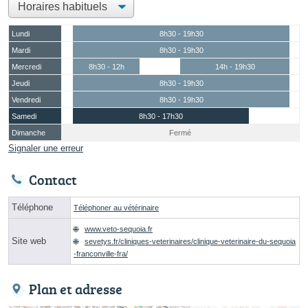
Lundi
8h30 - 19h30
Mardi
8h30 - 19h30
Mercredi
8h30 - 12h
14h - 19h30
Jeudi
8h30 - 19h30
Vendredi
8h30 - 19h30
Samedi
8h30 - 17h30
Dimanche
Fermé
Signaler une erreur
Contact
Téléphone
Téléphoner au vétérinaire
www.veto-sequoia.fr
Site web
sevetys.fr/cliniques-veterinaires/clinique-veterinaire-du-sequoia
-franconville-fra/
Plan et adresse