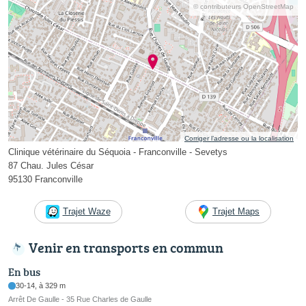
© contributeurs OpenStreetMap
Corriger l’adresse ou la localisation
Clinique vétérinaire du Séquoia - Franconville - Sevetys
87 Chau. Jules César
95130 Franconville
Trajet Waze
Trajet Maps
Venir en transports en commun
En bus
30-14, à 329 m
Arrêt De Gaulle - 35 Rue Charles de Gaulle