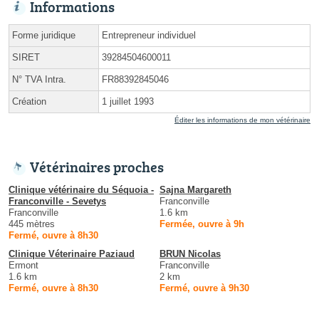
Informations
Forme juridique
Entrepreneur individuel
SIRET
39284504600011
N° TVA Intra.
FR88392845046
Création
1 juillet 1993
Éditer les informations de mon vétérinaire
Vétérinaires proches
Clinique vétérinaire du Séquoia -
Sajna Margareth
Franconville - Sevetys
Franconville
Franconville
1.6 km
445 mètres
Fermée, ouvre à 9h
Fermé, ouvre à 8h30
Clinique Véterinaire Paziaud
BRUN Nicolas
Ermont
Franconville
1.6 km
2 km
Fermé, ouvre à 8h30
Fermé, ouvre à 9h30