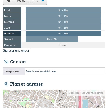
Lundi
9h - 19h
Mardi
9h - 19h
Mercredi
9h - 19h
Jeudi
9h - 19h
Vendredi
9h - 19h
Samedi
9h - 16h
Dimanche
Fermé
Signaler une erreur
Contact
Téléphone
Téléphoner au vétérinaire
Plan et adresse
© contributeurs OpenStreetMap