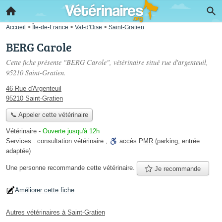
Accueil
>
Île-de-France
>
Val-d'Oise
>
Saint-Gratien
BERG Carole
Cette fiche présente "BERG Carole", vétérinaire situé
rue d'argenteuil
,
95210 Saint-Gratien.
46 Rue d'Argenteuil
95210 Saint-Gratien
📞 Appeler cette vétérinaire
Vétérinaire
-
Ouverte jusqu'à 12h
Services :
consultation vétérinaire
,
accès
PMR
(parking, entrée
adaptée)
Une personne
recommande
cette vétérinaire.
Je recommande
Améliorer cette fiche
Autres vétérinaires à Saint-Gratien