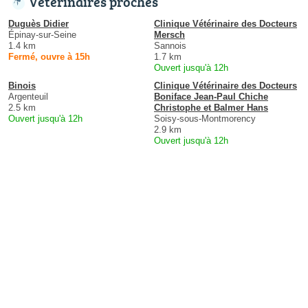
Vétérinaires proches
Duguès Didier
Clinique Vétérinaire des Docteurs
Épinay-sur-Seine
Mersch
1.4 km
Sannois
Fermé, ouvre à 15h
1.7 km
Ouvert jusqu'à 12h
Binois
Clinique Vétérinaire des Docteurs
Argenteuil
Boniface Jean-Paul Chiche
2.5 km
Christophe et Balmer Hans
Ouvert jusqu'à 12h
Soisy-sous-Montmorency
2.9 km
Ouvert jusqu'à 12h