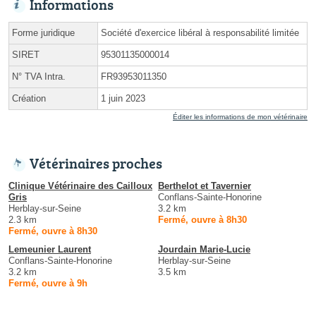
Informations
Forme juridique
Société d'exercice libéral à responsabilité limitée
SIRET
95301135000014
N° TVA Intra.
FR93953011350
Création
1 juin 2023
Éditer les informations de mon vétérinaire
Vétérinaires proches
Clinique Vétérinaire des Cailloux
Berthelot et Tavernier
Gris
Conflans-Sainte-Honorine
Herblay-sur-Seine
3.2 km
2.3 km
Fermé, ouvre à 8h30
Fermé, ouvre à 8h30
Lemeunier Laurent
Jourdain Marie-Lucie
Conflans-Sainte-Honorine
Herblay-sur-Seine
3.2 km
3.5 km
Fermé, ouvre à 9h