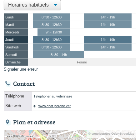
Lundi
8h30 - 12h30
14h - 19h
Mardi
8h30 - 12h30
14h - 19h
Mercredi
9h - 12h30
Jeudi
8h30 - 12h30
14h - 19h
Vendredi
8h30 - 12h30
14h - 19h
Samedi
8h30 - 14h
Dimanche
Fermé
Signaler une erreur
Contact
Téléphone
Téléphoner au vétérinaire
Site web
www.chat-perche.vet
Plan et adresse
© contributeurs OpenStreetMap