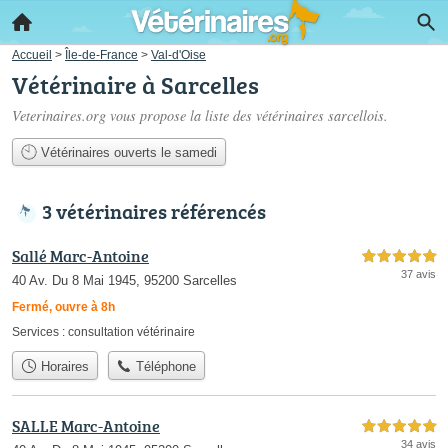
Accueil
>
Île-de-France
>
Val-d'Oise
Vétérinaire à Sarcelles
Veterinaires.org vous propose la liste des
vétérinaires sarcellois
.
Vétérinaires ouverts le samedi
3 vétérinaires référencés
Sallé Marc-Antoine
5,0 étoiles sur 5
37 avis
40 Av. Du 8 Mai 1945, 95200 Sarcelles
Fermé, ouvre à 8h
Services :
consultation vétérinaire
Horaires
Téléphone
SALLE Marc-Antoine
5,0 étoiles sur 5
34 avis