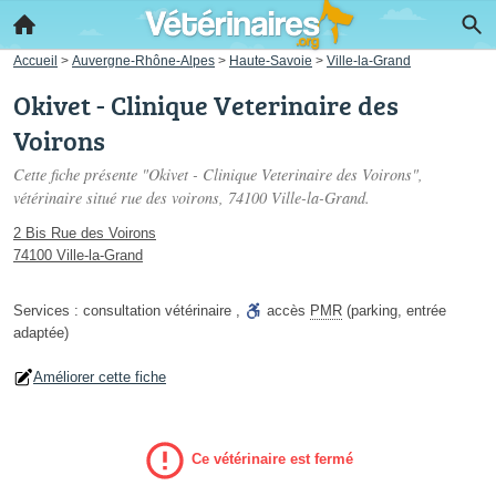
Accueil
>
Auvergne-Rhône-Alpes
>
Haute-Savoie
>
Ville-la-Grand
Okivet - Clinique Veterinaire des
Voirons
Cette fiche présente "Okivet - Clinique Veterinaire des Voirons",
vétérinaire situé
rue des voirons
, 74100 Ville-la-Grand.
2 Bis Rue des Voirons
74100 Ville-la-Grand
Services :
consultation vétérinaire
,
accès
PMR
(parking, entrée
adaptée)
Améliorer cette fiche
Ce vétérinaire est fermé