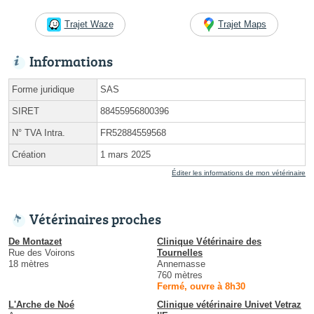
Trajet Waze
Trajet Maps
Informations
Forme juridique
SAS
SIRET
88455956800396
N° TVA Intra.
FR52884559568
Création
1 mars 2025
Éditer les informations de mon vétérinaire
Vétérinaires proches
De Montazet
Clinique Vétérinaire des
Rue des Voirons
Tournelles
18 mètres
Annemasse
760 mètres
Fermé, ouvre à 8h30
L'Arche de Noé
Clinique vétérinaire Univet Vetraz