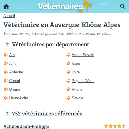
Accueil
Vétérinaire en Auvergne-Rhône-Alpes
Veterinaires.org recense plus de 750
vétérinaires
et autres vétos.
Vétérinaires par département
Ain
Haute-Savoie
Allier
Isère
Ardèche
Loire
Cantal
Puy-de-Dôme
Drôme
Rhône
Haute-Loire
Savoie
752 vétérinaires référencés
Achdou Jean-Philippe
4,5 étoiles sur 5