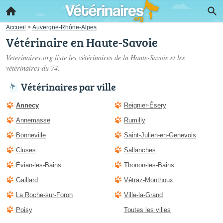
Accueil
>
Auvergne-Rhône-Alpes
Vétérinaire en Haute-Savoie
Veterinaires.org liste les
vétérinaires de la Haute-Savoie
et les
vétérinaires du 74.
Vétérinaires par ville
Annecy
Reignier-Ésery
Annemasse
Rumilly
Bonneville
Saint-Julien-en-Genevois
Cluses
Sallanches
Évian-les-Bains
Thonon-les-Bains
Gaillard
Vétraz-Monthoux
La Roche-sur-Foron
Ville-la-Grand
Poisy
Toutes les villes