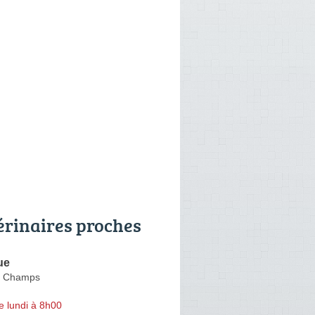
érinaires proches
ue
s Champs
e lundi à 8h00