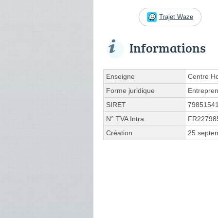
Trajet Waze
Informations
Enseigne
Centre Hos
Forme juridique
Entrepren
SIRET
7985154
N° TVA Intra.
FR22798
Création
25 septe