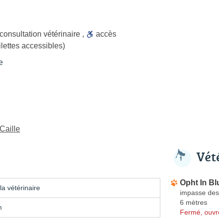
consultation vétérinaire
,
accès
ilettes accessibles)
e
-Caille
Vét
Opht In Bl
a vétérinaire
impasse de
6 mètres
m
Fermé, ouvr