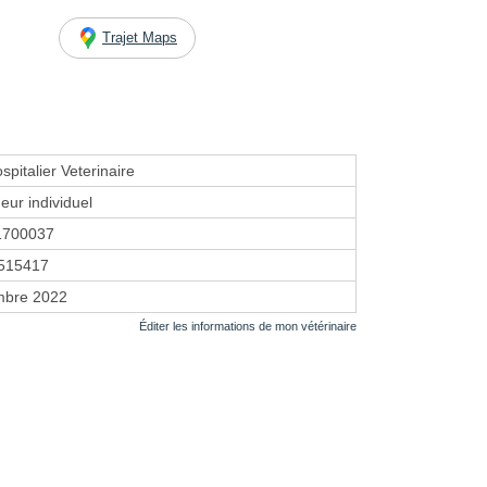
Trajet Maps
pitalier Veterinaire
eur individuel
1700037
515417
mbre 2022
Éditer les informations de mon vétérinaire