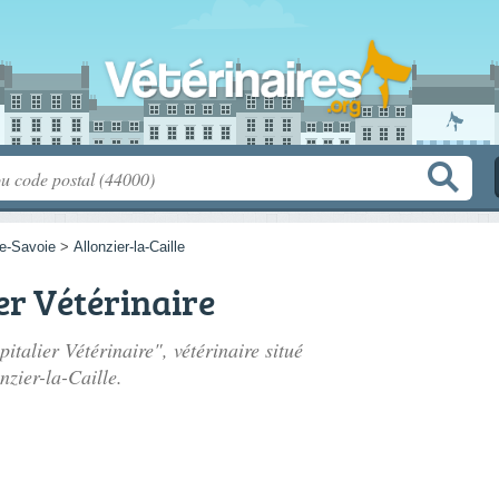
e-Savoie
>
Allonzier-la-Caille
er Vétérinaire
italier Vétérinaire", vétérinaire situé
nzier-la-Caille.