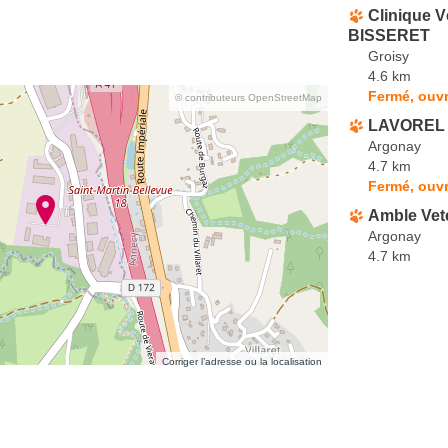
Clinique V
BISSERET
Groisy
4.6 km
Fermé, ouvr
© contributeurs OpenStreetMap
LAVOREL D
Argonay
4.7 km
Fermé, ouvr
Amble Vete
Argonay
4.7 km
Corriger l’adresse ou la localisation