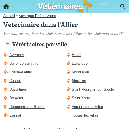
Accueil
>
Auvergne-Rhône-Alpes
Vétérinaire dans l'Allier
Veterinaires.org liste les
vétérinaires de l'Allier
et les vétérinaires du 03.
Vétérinaires par ville
Avermes
Huriel
Bellerive-sur-Allier
Lapalisse
Cosne-d'Allier
Montluçon
Cusset
Moulins
Désertines
Saint-Pourçain-sur-Sioule
Domérat
Saint-Yorre
Dompierre-sur-Besbre
Varennes-sur-Allier
Gannat
Toutes les villes