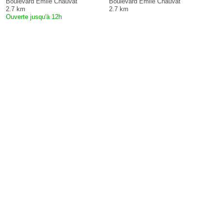
Boulevard Emile Chauvat
Boulevard Emile Chauvat
2.7 km
2.7 km
Ouverte jusqu'à 12h