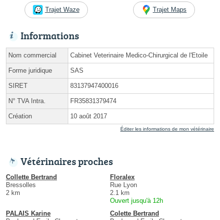
Trajet Waze
Trajet Maps
Informations
Nom commercial
Cabinet Veterinaire Medico-Chirurgical de l'Etoile
Forme juridique
SAS
SIRET
83137947400016
N° TVA Intra.
FR35831379474
Création
10 août 2017
Éditer les informations de mon vétérinaire
Vétérinaires proches
Collette Bertrand
Floralex
Bressolles
Rue Lyon
2 km
2.1 km
Ouvert jusqu'à 12h
PALAIS Karine
Colette Bertrand