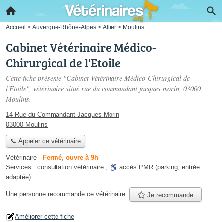
Accueil
>
Auvergne-Rhône-Alpes
>
Allier
>
Moulins
Cabinet Vétérinaire Médico-
Chirurgical de l'Etoile
Cette fiche présente "Cabinet Vétérinaire Médico-Chirurgical de
l'Etoile", vétérinaire situé
rue du commandant jacques morin
, 03000
Moulins.
14 Rue du Commandant Jacques Morin
03000 Moulins
📞 Appeler ce vétérinaire
Vétérinaire
-
Fermé, ouvre à 9h
Services :
consultation vétérinaire
,
accès
PMR
(parking, entrée
adaptée)
Une personne
recommande
ce vétérinaire.
Je recommande
Améliorer cette fiche