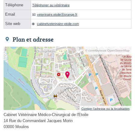
Téléphone
Téléphoner au vétérinaire
Email
veterinaire.etoileⓐorange.fr
Site web
cabinetveterinaire-etoile.com
Plan et adresse
© contributeurs OpenStreetMap
Corriger l’adresse ou la localisation
Cabinet Vétérinaire Médico-Chirurgical de l'Etoile
14 Rue du Commandant Jacques Morin
03000 Moulins