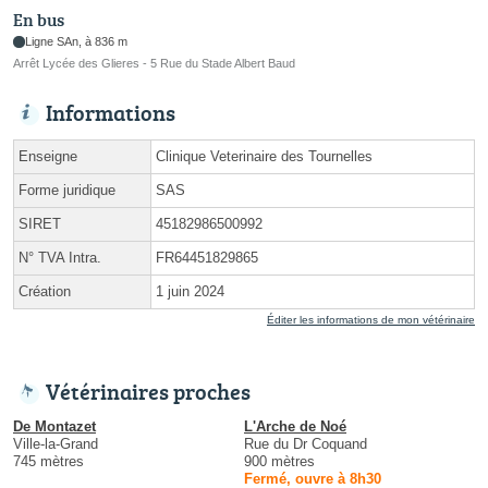
En bus
Ligne SAn, à 836 m
Arrêt Lycée des Glieres - 5 Rue du Stade Albert Baud
Informations
Enseigne
Clinique Veterinaire des Tournelles
Forme juridique
SAS
SIRET
45182986500992
N° TVA Intra.
FR64451829865
Création
1 juin 2024
Éditer les informations de mon vétérinaire
Vétérinaires proches
De Montazet
L'Arche de Noé
Ville-la-Grand
Rue du Dr Coquand
745 mètres
900 mètres
Fermé, ouvre à 8h30