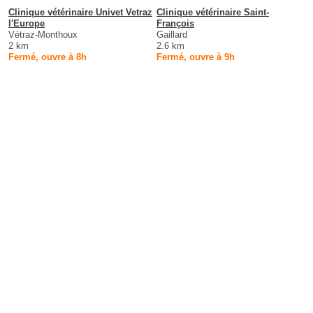
Clinique vétérinaire Univet Vetraz
Clinique vétérinaire Saint-
l'Europe
François
Vétraz-Monthoux
Gaillard
2 km
2.6 km
Fermé, ouvre à 8h
Fermé, ouvre à 9h