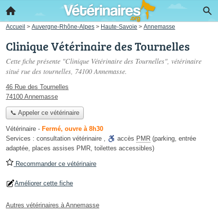
Accueil
>
Auvergne-Rhône-Alpes
>
Haute-Savoie
>
Annemasse
Clinique Vétérinaire des Tournelles
Cette fiche présente "Clinique Vétérinaire des Tournelles", vétérinaire
situé
rue des tournelles
, 74100 Annemasse.
46 Rue des Tournelles
74100 Annemasse
📞 Appeler ce vétérinaire
Vétérinaire
-
Fermé, ouvre à 8h30
Services :
consultation vétérinaire
,
accès
PMR
(parking, entrée
adaptée, places assises PMR, toilettes accessibles)
Recommander ce vétérinaire
Améliorer cette fiche
Autres vétérinaires à Annemasse