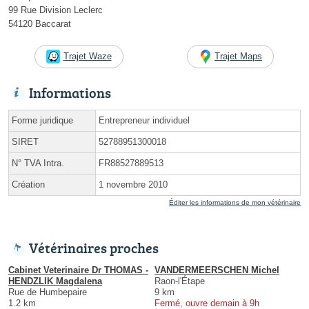
99 Rue Division Leclerc
54120 Baccarat
Trajet Waze
Trajet Maps
Informations
Forme juridique
Entrepreneur individuel
SIRET
52788951300018
N° TVA Intra.
FR88527889513
Création
1 novembre 2010
Éditer les informations de mon vétérinaire
Vétérinaires proches
Cabinet Veterinaire Dr THOMAS -
VANDERMEERSCHEN Michel
HENDZLIK Magdalena
Raon-l'Étape
Rue de Humbepaire
9 km
1.2 km
Fermé, ouvre demain à 9h