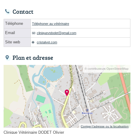
Contact
Téléphone
Téléphoner au vétérinaire
Email
cliniquevtdodetⓐgmail.com
Site web
cristalvet.com
Plan et adresse
© contributeurs OpenStreetMap
Corriger l’adresse ou la localisation
Clinique Vétérinaire DODET Olivier