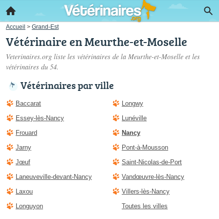
Accueil
>
Grand-Est
Vétérinaire en Meurthe-et-Moselle
Veterinaires.org liste les
vétérinaires de la Meurthe-et-Moselle
et les
vétérinaires du 54.
Vétérinaires par ville
Baccarat
Longwy
Essey-lès-Nancy
Lunéville
Frouard
Nancy
Jarny
Pont-à-Mousson
Jœuf
Saint-Nicolas-de-Port
Laneuveville-devant-Nancy
Vandœuvre-lès-Nancy
Laxou
Villers-lès-Nancy
Longuyon
Toutes les villes