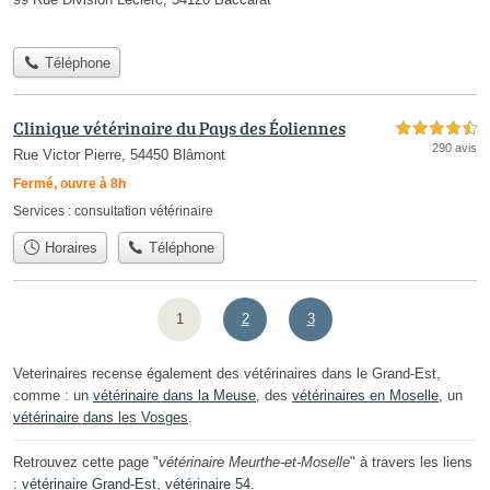
Téléphone
Clinique vétérinaire du Pays des Éoliennes
4,5 étoiles sur 5
290 avis
Rue Victor Pierre, 54450 Blâmont
Fermé, ouvre à 8h
Services :
consultation vétérinaire
Horaires
Téléphone
1
2
3
Veterinaires recense également des vétérinaires dans le Grand-Est,
comme : un
vétérinaire dans la Meuse
, des
vétérinaires en Moselle
, un
vétérinaire dans les Vosges
.
Retrouvez cette page "
vétérinaire Meurthe-et-Moselle
" à travers les liens
:
vétérinaire Grand-Est
,
vétérinaire 54
.