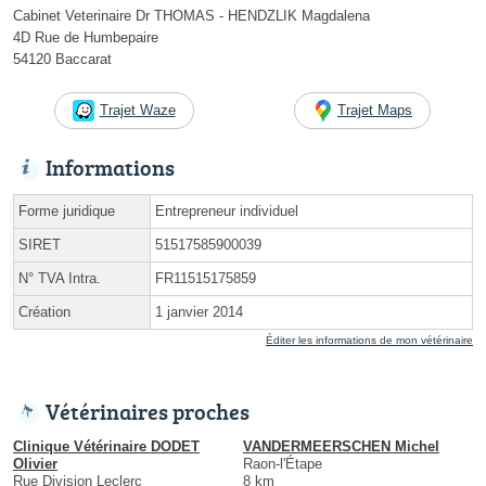
Cabinet Veterinaire Dr THOMAS - HENDZLIK Magdalena
4D Rue de Humbepaire
54120 Baccarat
Trajet Waze
Trajet Maps
Informations
Forme juridique
Entrepreneur individuel
SIRET
51517585900039
N° TVA Intra.
FR11515175859
Création
1 janvier 2014
Éditer les informations de mon vétérinaire
Vétérinaires proches
Clinique Vétérinaire DODET
VANDERMEERSCHEN Michel
Olivier
Raon-l'Étape
Rue Division Leclerc
8 km