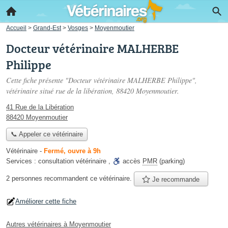
Accueil
>
Grand-Est
>
Vosges
>
Moyenmoutier
Docteur vétérinaire MALHERBE
Philippe
Cette fiche présente "Docteur vétérinaire MALHERBE Philippe",
vétérinaire situé
rue de la libération
, 88420 Moyenmoutier.
41 Rue de la Libération
88420 Moyenmoutier
📞 Appeler ce vétérinaire
Vétérinaire
-
Fermé, ouvre à 9h
Services :
consultation vétérinaire
,
accès
PMR
(parking)
2 personnes
recommandent
ce vétérinaire.
Je recommande
Améliorer cette fiche
Autres vétérinaires à Moyenmoutier