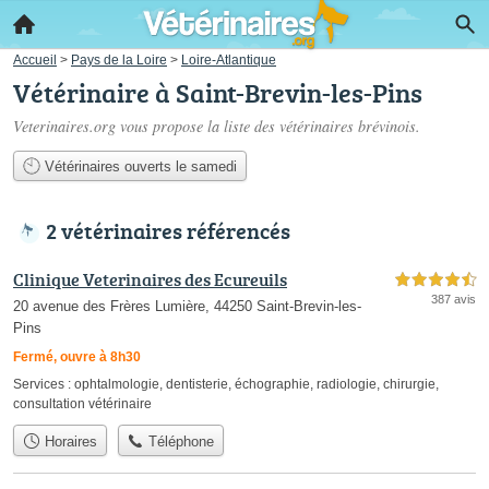
Accueil
>
Pays de la Loire
>
Loire-Atlantique
Vétérinaire à Saint-Brevin-les-Pins
Veterinaires.org vous propose la liste des
vétérinaires brévinois
.
Vétérinaires ouverts le samedi
2 vétérinaires référencés
Clinique Veterinaires des Ecureuils
4,5 étoiles sur 5
387 avis
20 avenue des Frères Lumière, 44250 Saint-Brevin-les-
Pins
Fermé, ouvre à 8h30
Services :
ophtalmologie
,
dentisterie
,
échographie
,
radiologie
,
chirurgie
,
consultation vétérinaire
Horaires
Téléphone