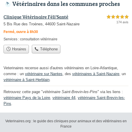
Vétérinaires dans les communes proches
Clinique Vétérinaire Féli'Santé
5,0 étoiles sur 5
174 avis
5 Bis Rue des Troènes, 44600 Saint-Nazaire
Fermé, ouvre à 8h30
Services :
consultation vétérinaire
Horaires
Téléphone
Veterinaires recense aussi d'autres vétérinaires en Loire-Atlantique,
comme : un
vétérinaire sur Nantes
, des
vétérinaires à Saint-Nazaire
, un
vétérinaire à Saint-Herblain
.
Retrouvez cette page "
vétérinaire Saint-Brevin-les-Pins
" via les liens :
vétérinaire Pays de la Loire
,
vétérinaire 44
,
vétérinaire Saint-Brevin-les-
Pins
.
Veterinaires.org : le guide des cliniques pour animaux et des vétérinaires en
France