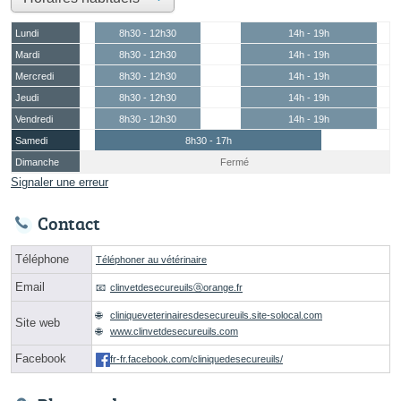
Lundi
8h30 - 12h30
14h - 19h
Mardi
8h30 - 12h30
14h - 19h
Mercredi
8h30 - 12h30
14h - 19h
Jeudi
8h30 - 12h30
14h - 19h
Vendredi
8h30 - 12h30
14h - 19h
Samedi
8h30 - 17h
Dimanche
Fermé
Signaler une erreur
Contact
Téléphone
Téléphoner au vétérinaire
Email
clinvetdesecureuilsⓐorange.fr
cliniqueveterinairesdesecureuils.site-solocal.com
Site web
www.clinvetdesecureuils.com
Facebook
fr-fr.facebook.com/cliniquedesecureuils/