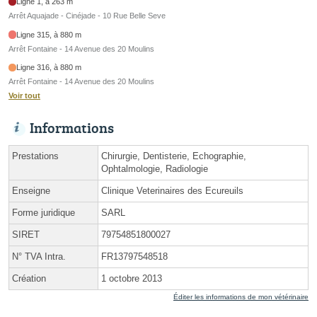
Ligne 1, à 263 m
Arrêt Aquajade - Cinéjade - 10 Rue Belle Seve
Ligne 315, à 880 m
Arrêt Fontaine - 14 Avenue des 20 Moulins
Ligne 316, à 880 m
Arrêt Fontaine - 14 Avenue des 20 Moulins
Voir tout
Informations
Prestations
Chirurgie, Dentisterie, Echographie,
Ophtalmologie, Radiologie
Enseigne
Clinique Veterinaires des Ecureuils
Forme juridique
SARL
SIRET
79754851800027
N° TVA Intra.
FR13797548518
Création
1 octobre 2013
Éditer les informations de mon vétérinaire