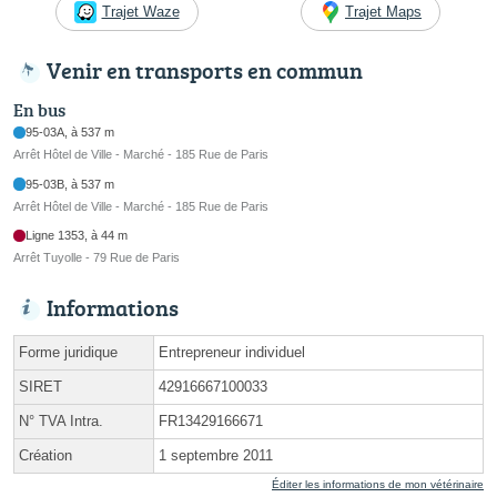
Trajet Waze
Trajet Maps
Venir en transports en commun
En bus
95-03A, à 537 m
Arrêt Hôtel de Ville - Marché - 185 Rue de Paris
95-03B, à 537 m
Arrêt Hôtel de Ville - Marché - 185 Rue de Paris
Ligne 1353, à 44 m
Arrêt Tuyolle - 79 Rue de Paris
Informations
Forme juridique
Entrepreneur individuel
SIRET
42916667100033
N° TVA Intra.
FR13429166671
Création
1 septembre 2011
Éditer les informations de mon vétérinaire