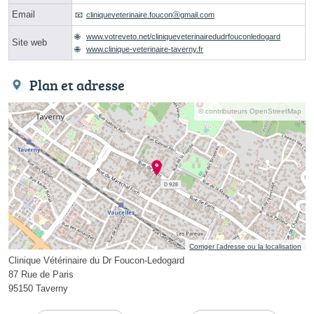
Email
cliniqueveterinaire.fouconⓐgmail.com
www.votreveto.net/cliniqueveterinairedudrfouconledogard
Site web
www.clinique-veterinaire-taverny.fr
Plan et adresse
© contributeurs OpenStreetMap
Corriger l’adresse ou la localisation
Clinique Vétérinaire du Dr Foucon-Ledogard
87 Rue de Paris
95150 Taverny