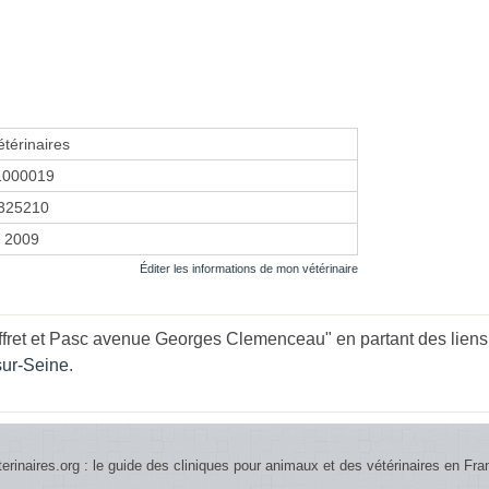
térinaires
1000019
325210
r 2009
Éditer les informations de mon vétérinaire
ffret et Pasc avenue Georges Clemenceau" en partant des liens
sur-Seine
.
terinaires.org : le guide des cliniques pour animaux et des vétérinaires en Fra