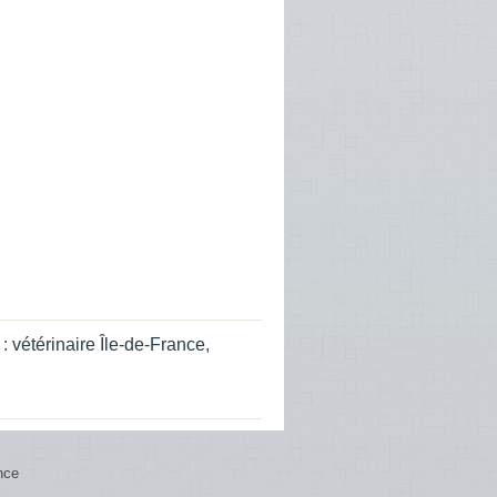
 :
vétérinaire Île-de-France
,
nce