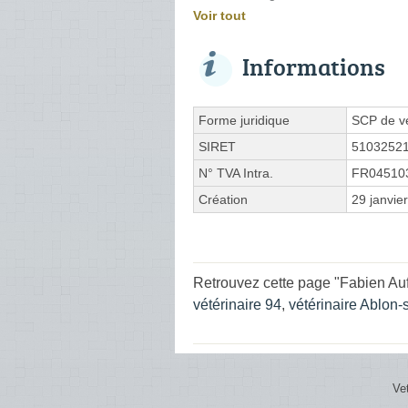
Voir tout
Informations
Forme juridique
SCP de vé
SIRET
5103252
N° TVA Intra.
FR04510
Création
29 janvie
Retrouvez cette page "Fabien Au
vétérinaire 94
,
vétérinaire Ablon-
Ve