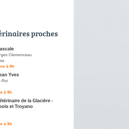
érinaires proches
ascale
rges Clemenceau
se
re à 9h
ean Yves
e-Roi
e à 9h
térinaire de la Glacière -
ois et Troyano
e à 9h