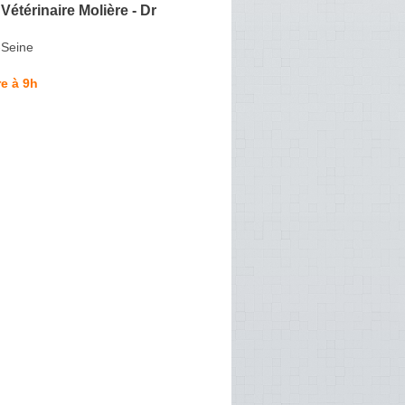
étérinaire Molière - Dr
-Seine
e à 9h