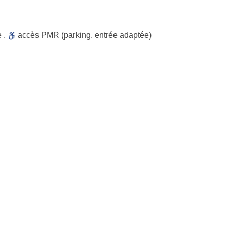
e
,
accès
PMR
(parking, entrée adaptée)