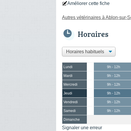
Améliorer cette fiche
Autres vétérinaires à Ablon-sur-
Horaires
Lundi
9h - 12h
Mardi
9h - 12h
Mercredi
9h - 12h
Jeudi
9h - 12h
Vendredi
9h - 12h
Samedi
9h - 12h
Dimanche
Signaler une erreur