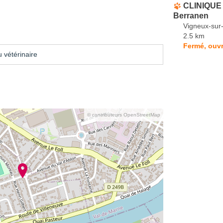
CLINIQUE V
Berranen
Vigneux-sur
2.5 km
Fermé, ouvr
 vétérinaire
© contributeurs OpenStreetMap