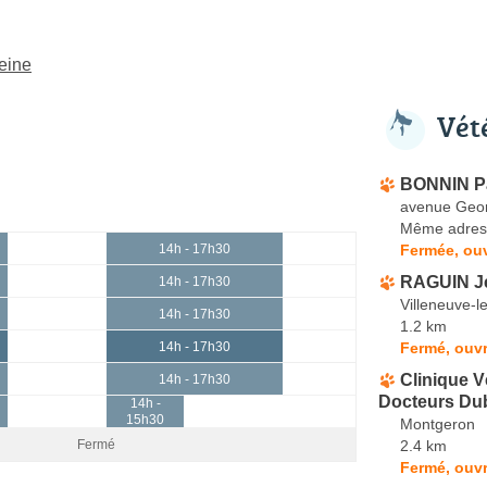
Seine
Vét
BONNIN P
avenue Geo
Même adres
Fermée, ouv
14h - 17h30
RAGUIN J
14h - 17h30
Villeneuve-l
14h - 17h30
1.2 km
Fermé, ouvr
14h - 17h30
Clinique Vé
14h - 17h30
Docteurs Dub
14h -
15h30
Montgeron
2.4 km
Fermé
Fermé, ouvr