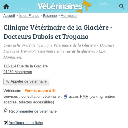
Accueil
>
Île-de-France
>
Essonne
>
Montgeron
Clinique Vétérinaire de la Glacière -
Docteurs Dubois et Troyano
Cette fiche présente "Clinique Vétérinaire de la Glacière - Docteurs
Dubois et Troyano", vétérinaire situé
rue de la glacière
, 91230
Montgeron.
112-114 Rue de la Glacière
91230 Montgeron
📞 Appeler ce vétérinaire
Vétérinaire
-
Fermé, ouvre à 9h
Services :
consultation vétérinaire
,
accès
PMR
(parking, entrée
adaptée, toilettes accessibles)
Recommander ce vétérinaire
Améliorer cette fiche