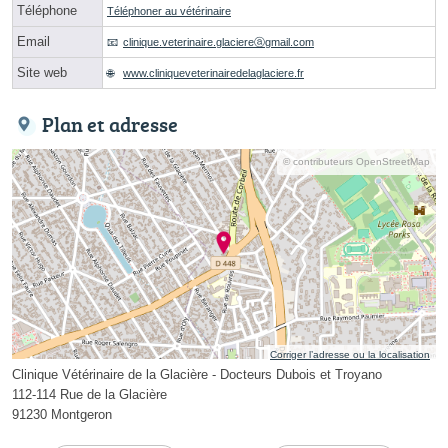
Téléphone
Téléphoner au vétérinaire
Email
clinique.veterinaire.glaciereⓐgmail.com
Site web
www.cliniqueveterinairedelaglaciere.fr
Plan et adresse
© contributeurs OpenStreetMap
Corriger l’adresse ou la localisation
Clinique Vétérinaire de la Glacière - Docteurs Dubois et Troyano
112-114 Rue de la Glacière
91230 Montgeron