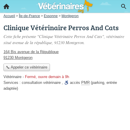
Accueil
>
Île-de-France
>
Essonne
>
Montgeron
Clinique Vétérinaire Perros And Cats
Cette fiche présente "Clinique Vétérinaire Perros And Cats", vétérinaire
situé
avenue de la république
, 91230 Montgeron.
164 Bis avenue de la République
91230 Montgeron
📞 Appeler ce vétérinaire
Vétérinaire
-
Fermé, ouvre demain à 9h
Services :
consultation vétérinaire
,
accès
PMR
(parking, entrée
adaptée)