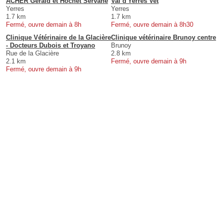
ACHER Gérald et Hochet Servane
Val d'Yerres Vet
Yerres
Yerres
1.7 km
1.7 km
Fermé, ouvre demain à 8h
Fermé, ouvre demain à 8h30
Clinique Vétérinaire de la Glacière
Clinique vétérinaire Brunoy centre
- Docteurs Dubois et Troyano
Brunoy
Rue de la Glacière
2.8 km
2.1 km
Fermé, ouvre demain à 9h
Fermé, ouvre demain à 9h