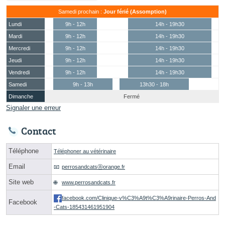
Samedi prochain :
Jour férié (Assomption)
Lundi
9h - 12h
14h - 19h30
Mardi
9h - 12h
14h - 19h30
Mercredi
9h - 12h
14h - 19h30
Jeudi
9h - 12h
14h - 19h30
Vendredi
9h - 12h
14h - 19h30
Samedi
9h - 13h
13h30 - 18h
Dimanche
Fermé
Signaler une erreur
Contact
Téléphone
Téléphoner au vétérinaire
Email
perrosandcatsⓐorange.fr
Site web
www.perrosandcats.fr
facebook.com/Clinique-v%C3%A9t%C3%A9rinaire-Perros-And
Facebook
-Cats-185431461951904