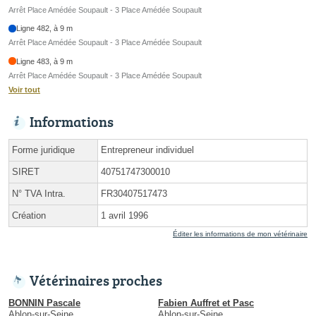
Arrêt Place Amédée Soupault - 3 Place Amédée Soupault
Ligne 482, à 9 m
Arrêt Place Amédée Soupault - 3 Place Amédée Soupault
Ligne 483, à 9 m
Arrêt Place Amédée Soupault - 3 Place Amédée Soupault
Voir tout
Informations
Forme juridique
Entrepreneur individuel
SIRET
40751747300010
N° TVA Intra.
FR30407517473
Création
1 avril 1996
Éditer les informations de mon vétérinaire
Vétérinaires proches
BONNIN Pascale
Fabien Auffret et Pasc
Ablon-sur-Seine
Ablon-sur-Seine