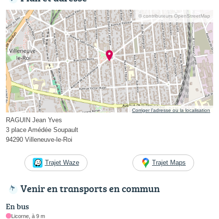
© contributeurs OpenStreetMap
Corriger l’adresse ou la localisation
RAGUIN Jean Yves
3 place Amédée Soupault
94290 Villeneuve-le-Roi
Trajet Waze
Trajet Maps
Venir en transports en commun
En bus
Licorne, à 9 m