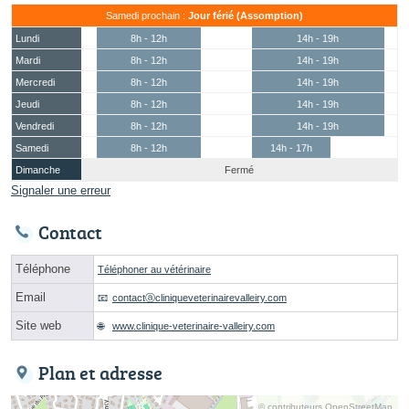
Samedi prochain :
Jour férié (Assomption)
Lundi
8h - 12h
14h - 19h
Mardi
8h - 12h
14h - 19h
Mercredi
8h - 12h
14h - 19h
Jeudi
8h - 12h
14h - 19h
Vendredi
8h - 12h
14h - 19h
Samedi
8h - 12h
14h - 17h
Dimanche
Fermé
Signaler une erreur
Contact
Téléphone
Téléphoner au vétérinaire
Email
contactⓐcliniqueveterinairevalleiry.com
Site web
www.clinique-veterinaire-valleiry.com
Plan et adresse
© contributeurs OpenStreetMap