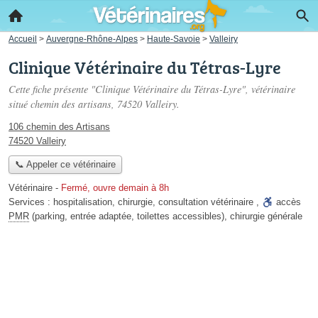
Accueil
>
Auvergne-Rhône-Alpes
>
Haute-Savoie
>
Valleiry
Clinique Vétérinaire du Tétras-Lyre
Cette fiche présente "Clinique Vétérinaire du Tétras-Lyre", vétérinaire
situé
chemin des artisans
, 74520 Valleiry.
106 chemin des Artisans
74520 Valleiry
📞 Appeler ce vétérinaire
Vétérinaire
-
Fermé, ouvre demain à 8h
Services :
hospitalisation
,
chirurgie
,
consultation vétérinaire
,
accès
PMR
(parking, entrée adaptée, toilettes accessibles)
,
chirurgie générale