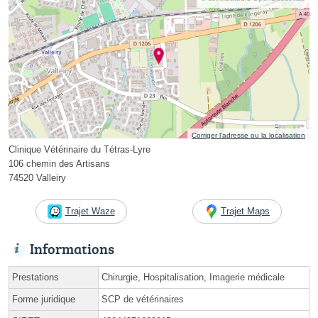
Corriger l’adresse ou la localisation
Clinique Vétérinaire du Tétras-Lyre
106 chemin des Artisans
74520 Valleiry
Trajet Waze
Trajet Maps
Informations
Prestations
Chirurgie, Hospitalisation, Imagerie médicale
Forme juridique
SCP de vétérinaires