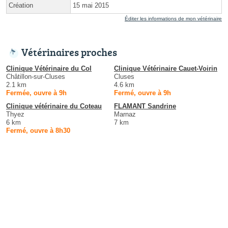
Création
15 mai 2015
Éditer les informations de mon vétérinaire
Vétérinaires proches
Clinique Vétérinaire du Col
Clinique Vétérinaire Cauet-Voirin
Châtillon-sur-Cluses
Cluses
2.1 km
4.6 km
Fermée, ouvre à 9h
Fermé, ouvre à 9h
Clinique vétérinaire du Coteau
FLAMANT Sandrine
Thyez
Marnaz
6 km
7 km
Fermé, ouvre à 8h30