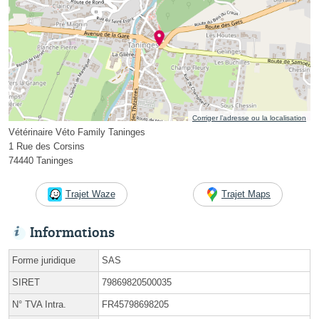
Corriger l’adresse ou la localisation
Vétérinaire Véto Family Taninges
1 Rue des Corsins
74440 Taninges
Trajet Waze
Trajet Maps
Informations
Forme juridique
SAS
SIRET
79869820500035
N° TVA Intra.
FR45798698205