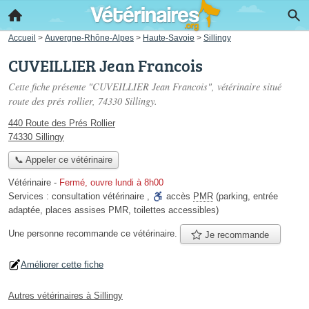
Accueil
>
Auvergne-Rhône-Alpes
>
Haute-Savoie
>
Sillingy
CUVEILLIER Jean Francois
Cette fiche présente "CUVEILLIER Jean Francois", vétérinaire situé
route des prés rollier
, 74330 Sillingy.
440 Route des Prés Rollier
74330 Sillingy
📞 Appeler ce vétérinaire
Vétérinaire
-
Fermé, ouvre lundi à 8h00
Services :
consultation vétérinaire
,
accès
PMR
(parking, entrée
adaptée, places assises PMR, toilettes accessibles)
Une personne
recommande
ce vétérinaire.
Je recommande
Améliorer cette fiche
Autres vétérinaires à Sillingy