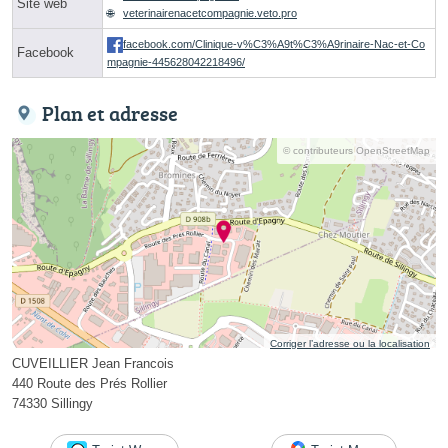
Site web
veterinairenacetcompagnie.veto.pro
facebook.com/Clinique-v%C3%A9t%C3%A9rinaire-Nac-et-Co
Facebook
mpagnie-445628042218496/
Plan et adresse
© contributeurs OpenStreetMap
Corriger l’adresse ou la localisation
CUVEILLIER Jean Francois
440 Route des Prés Rollier
74330 Sillingy