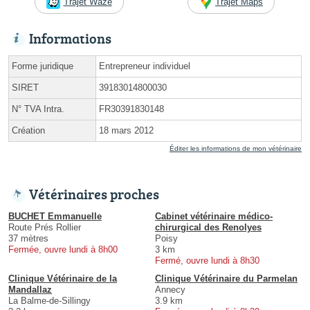
Trajet Waze
Trajet Maps
Informations
Forme juridique
Entrepreneur individuel
SIRET
39183014800030
N° TVA Intra.
FR30391830148
Création
18 mars 2012
Éditer les informations de mon vétérinaire
Vétérinaires proches
BUCHET Emmanuelle
Cabinet vétérinaire médico-
Route Prés Rollier
chirurgical des Renolyes
37 mètres
Poisy
Fermée, ouvre lundi à 8h00
3 km
Fermé, ouvre lundi à 8h30
Clinique Vétérinaire de la
Clinique Vétérinaire du Parmelan
Mandallaz
Annecy
La Balme-de-Sillingy
3.9 km