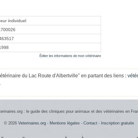
eur individuel
1700026
463517
 1998
Éditer les informations de mon vétérinaire
térinaire du Lac Route d'Albertville" en partant des liens :
vété
.
terinaires.org : le guide des cliniques pour animaux et des vétérinaires en Fra
© 2026
Veterinaires.org
-
Mentions légales
-
Contact
-
Inscription gratuite