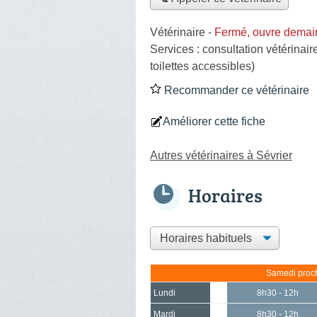
Vétérinaire
-
Fermé, ouvre demai
Services :
consultation vétérinair
toilettes accessibles)
Recommander ce vétérinaire
Améliorer cette fiche
Autres vétérinaires à Sévrier
Horaires
Samedi proch
Lundi
8h30 - 12h
Mardi
8h30 - 12h