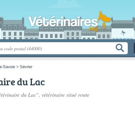
e-Savoie
>
Sévrier
aire du Lac
étérinaire du Lac", vétérinaire situé
route