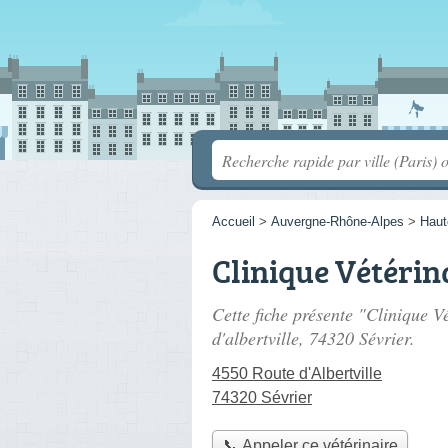
Accueil
>
Auvergne-Rhône-Alpes
>
Haut
Clinique Vétérin
Cette fiche présente "Clinique V
d'albertville
, 74320 Sévrier.
4550 Route d'Albertville
74320 Sévrier
📞 Appeler ce vétérinaire