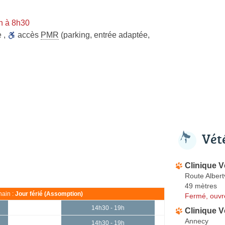
n à 8h30
e
,
accès
PMR
(parking, entrée adaptée,
Vét
Clinique V
Route Albertv
49 mètres
ain :
Jour férié (Assomption)
Fermé, ouvr
14h30 - 19h
Clinique V
Annecy
14h30 - 19h