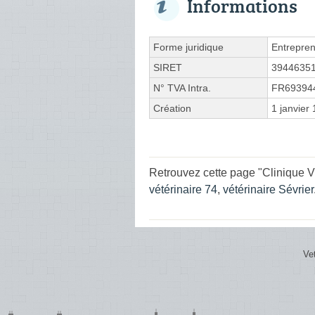
Informations
Forme juridique
Entrepren
SIRET
3944635
N° TVA Intra.
FR69394
Création
1 janvier
Retrouvez cette page "Clinique Vé
vétérinaire 74
,
vétérinaire Sévrier
Ve