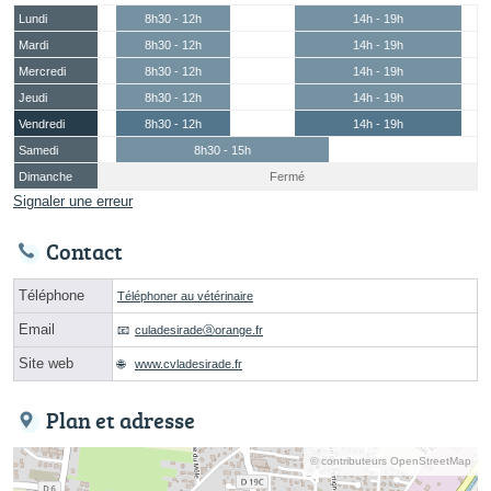
Lundi
8h30 - 12h
14h - 19h
Mardi
8h30 - 12h
14h - 19h
Mercredi
8h30 - 12h
14h - 19h
Jeudi
8h30 - 12h
14h - 19h
Vendredi
8h30 - 12h
14h - 19h
Samedi
8h30 - 15h
Dimanche
Fermé
Signaler une erreur
Contact
Téléphone
Téléphoner au vétérinaire
Email
culadesiradeⓐorange.fr
Site web
www.cvladesirade.fr
Plan et adresse
© contributeurs OpenStreetMap