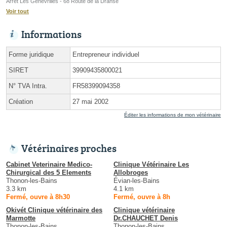
Arrêt Les Genevrilles - 68 Route de la Dranse
Voir tout
Informations
Forme juridique
Entrepreneur individuel
SIRET
39909435800021
N° TVA Intra.
FR58399094358
Création
27 mai 2002
Éditer les informations de mon vétérinaire
Vétérinaires proches
Cabinet Veterinaire Medico-
Clinique Vétérinaire Les
Chirurgical des 5 Elements
Allobroges
Thonon-les-Bains
Évian-les-Bains
3.3 km
4.1 km
Fermé, ouvre à 8h30
Fermé, ouvre à 8h
Okivét Clinique vétérinaire des
Clinique vétérinaire
Marmotte
Dr.CHAUCHET Denis
Thonon-les-Bains
Thonon-les-Bains