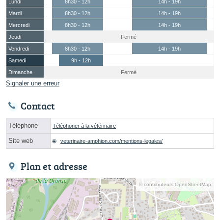
Lundi
8h30 - 12h
14h - 19h
Mardi
8h30 - 12h
14h - 19h
Mercredi
8h30 - 12h
14h - 19h
Jeudi
Fermé
Vendredi
8h30 - 12h
14h - 19h
Samedi
9h - 12h
Dimanche
Fermé
Signaler une erreur
Contact
Téléphone
Téléphoner à la vétérinaire
Site web
veterinaire-amphion.com/mentions-legales/
Plan et adresse
© contributeurs OpenStreetMap