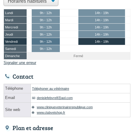
Lundi
9h - 12h
14h - 19h
Mardi
9h - 12h
14h - 19h
Mercredi
9h - 12h
14h - 19h
Jeudi
9h - 12h
14h - 19h
Vendredi
9h - 12h
14h - 19h
Samedi
9h - 12h
Dimanche
Fermé
Signaler une erreur
Contact
Téléphone
Téléphoner au vétérinaire
Email
denislefebvre8ⓐaol.com
www.cliniqueveterinairerepublique.com
Site web
www.clubvetshop.fr
Plan et adresse