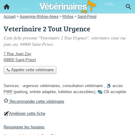
Accueil
>
Auvergne-Rhône-Alpes
>
Rhône
>
Saint-Priest
Veterinaire 2 Tout Urgence
Cette fiche présente "Veterinaire 2 Tout Urgence", vétérinaire situé
rue
jean zay
, 69800 Saint-Priest.
7 Rue Jean Zay
69800 Saint-Priest
📞 Appeler cette vétérinaire
Services :
urgences vétérinaires
,
consultation vétérinaire
,
accès
PMR
(parking, entrée adaptée, toilettes accessibles)
,
CB acceptée
Recommander cette vétérinaire
Améliorer cette fiche
Renseigner les horaires