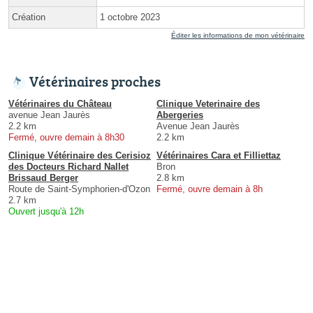
Création
1 octobre 2023
Éditer les informations de mon vétérinaire
Vétérinaires proches
Vétérinaires du Château
Clinique Veterinaire des
avenue Jean Jaurès
Abergeries
2.2 km
Avenue Jean Jaurès
Fermé, ouvre demain à 8h30
2.2 km
Clinique Vétérinaire des Cerisioz
Vétérinaires Cara et Filliettaz
des Docteurs Richard Nallet
Bron
Brissaud Berger
2.8 km
Route de Saint-Symphorien-d'Ozon
Fermé, ouvre demain à 8h
2.7 km
Ouvert jusqu'à 12h