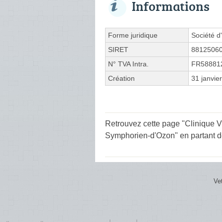
Informations
Forme juridique
Société d'
SIRET
8812506
N° TVA Intra.
FR58881
Création
31 janvie
Retrouvez cette page "Clinique V
Symphorien-d'Ozon" en partant de
Ve