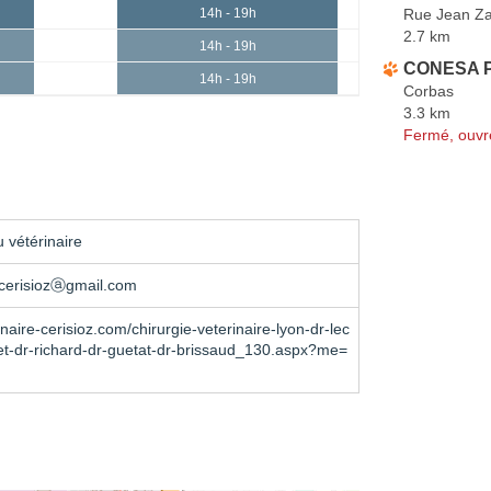
Rue Jean Z
14h - 19h
2.7 km
14h - 19h
CONESA P
14h - 19h
Corbas
3.3 km
Fermé, ouvr
 vétérinaire
escerisiozⓐgmail.com
naire-cerisioz.com/chirurgie-veterinaire-lyon-dr-lec
let-dr-richard-dr-guetat-dr-brissaud_130.aspx?me=