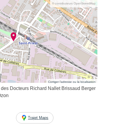
© contributeurs OpenStreetMap
Corriger l’adresse ou la localisation
z des Docteurs Richard Nallet Brissaud Berger
Ozon
Trajet Maps