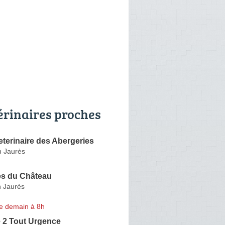
érinaires proches
eterinaire des Abergeries
 Jaurès
es du Château
 Jaurès
e demain à 8h
e 2 Tout Urgence