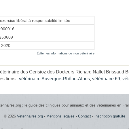
exercice libéral à responsabilité limitée
0900016
250609
r 2020
Éditer les informations de mon vétérinaire
étérinaire des Cerisioz des Docteurs Richard Nallet Brissaud B
s liens :
vétérinaire Auvergne-Rhône-Alpes
,
vétérinaire 69
,
vét
terinaires.org : le guide des cliniques pour animaux et des vétérinaires en Fra
© 2026
Veterinaires.org
-
Mentions légales
-
Contact
-
Inscription gratuite