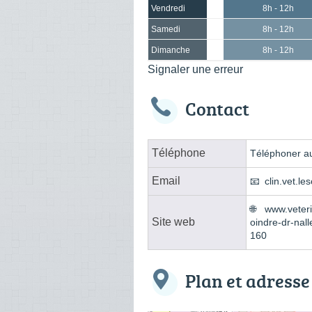
Vendredi
8h - 12h
Samedi
8h - 12h
Dimanche
8h - 12h
Signaler une erreur
Contact
Téléphone
Téléphoner au
Email
clin.vet.l
www.veteri
Site web
oindre-dr-nal
160
Plan et adresse