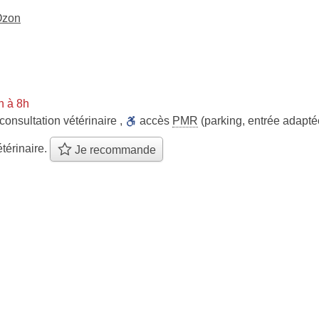
Ozon
n à 8h
consultation vétérinaire
,
accès
PMR
(parking, entrée adaptée
térinaire.
Je recommande