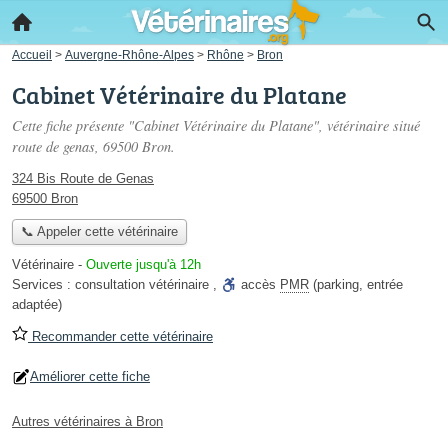
Accueil
>
Auvergne-Rhône-Alpes
>
Rhône
>
Bron
Cabinet Vétérinaire du Platane
Cette fiche présente "Cabinet Vétérinaire du Platane", vétérinaire situé
route de genas
, 69500 Bron.
324 Bis Route de Genas
69500 Bron
📞 Appeler cette vétérinaire
Vétérinaire
-
Ouverte jusqu'à 12h
Services :
consultation vétérinaire
,
accès
PMR
(parking, entrée
adaptée)
Recommander cette vétérinaire
Améliorer cette fiche
Autres vétérinaires à Bron