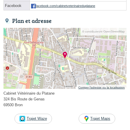
Facebook
facebook.com/cabinetveterinaireduplatane
Plan et adresse
© contributeurs OpenStreetMap
Corriger l’adresse ou la localisation
Cabinet Vétérinaire du Platane
324 Bis Route de Genas
69500 Bron
Trajet Waze
Trajet Maps