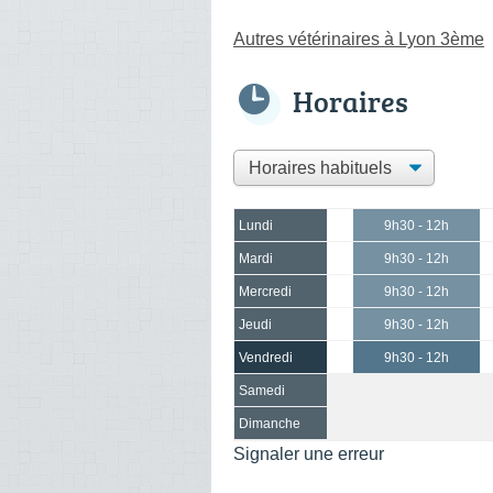
Autres vétérinaires à Lyon 3ème
Horaires
Lundi
9h30 - 12h
Mardi
9h30 - 12h
Mercredi
9h30 - 12h
Jeudi
9h30 - 12h
Vendredi
9h30 - 12h
Samedi
Dimanche
Signaler une erreur