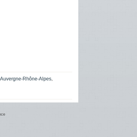
e Auvergne-Rhône-Alpes
,
nce