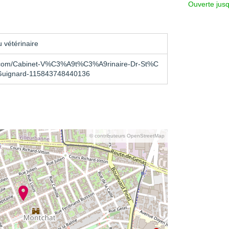
Ouverte jus
 vétérinaire
.com/Cabinet-V%C3%A9t%C3%A9rinaire-Dr-St%C
uignard-115843748440136
© contributeurs OpenStreetMap