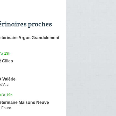
érinaires proches
eterinaire Argos Grandclement
'à 19h
Gilles
Valérie
d'Arc
qu'à 19h
eterinaire Maisons Neuve
x Faure