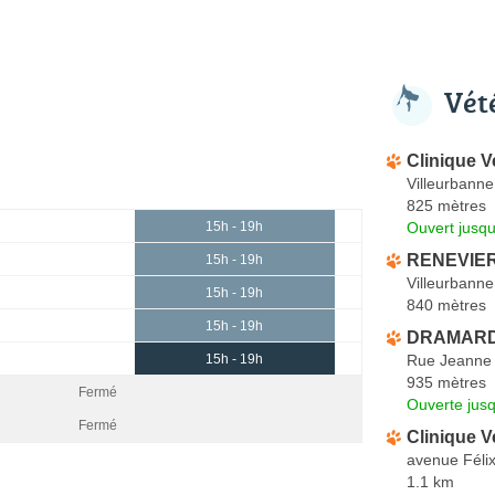
Vét
Clinique V
Villeurbanne
825 mètres
Ouvert jusqu
15h - 19h
RENEVIER 
15h - 19h
Villeurbanne
15h - 19h
840 mètres
15h - 19h
DRAMARD 
Rue Jeanne 
15h - 19h
935 mètres
Fermé
Ouverte jus
Fermé
Clinique V
avenue Féli
1.1 km