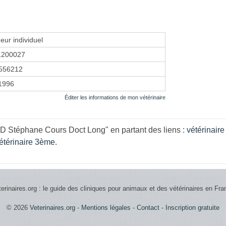
eur individuel
1200027
556212
 1996
Éditer les informations de mon vétérinaire
 Stéphane Cours Doct Long" en partant des liens :
vétérinair
étérinaire 3ème
.
terinaires.org : le guide des cliniques pour animaux et des vétérinaires en Fra
© 2026
Veterinaires.org
-
Mentions légales
-
Contact
-
Inscription gratuite