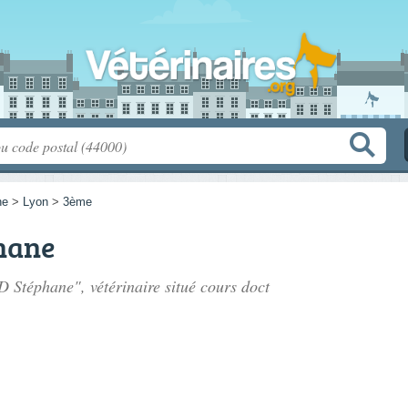
ne
>
Lyon
>
3ème
hane
 Stéphane", vétérinaire situé
cours doct