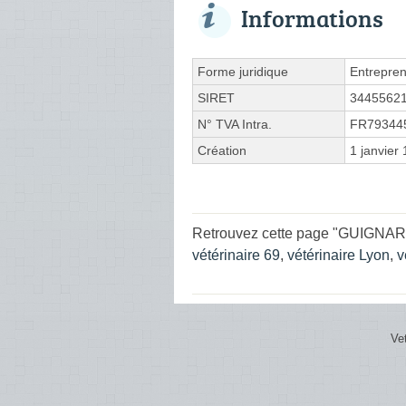
Informations
Forme juridique
Entrepren
SIRET
3445562
N° TVA Intra.
FR79344
Création
1 janvier
Retrouvez cette page "GUIGNARD
vétérinaire 69
,
vétérinaire Lyon
,
v
Ve