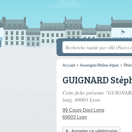
Accueil
>
Auvergne-Rhône-Alpes
>
Rhô
GUIGNARD Stép
Cette fiche présente "GUIGNARD
long
, 69003 Lyon.
99 Cours Doct Long
69003 Lyon
📞 Appeler ce vétérinaire