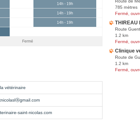
Route de Me
14h - 19h
785 mètres
Fermé, ouvr
14h - 19h
THIREAU P
14h - 19h
Route Guen
1.2 km
Fermé, ouvr
Fermé
Clinique vé
Route de Gu
1.2 km
Fermé, ouvr
a vétérinaire
ntnicolaslⓐgmail.com
eterinaire-saint-nicolas.com