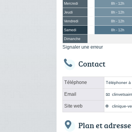
Mercredi
8h - 12h
Jeudi
8h - 12h
Vendredi
8h - 12h
Samedi
8h - 12h
Dimanche
Signaler une erreur
Contact
Téléphone
Téléphoner à l
Email
clinvetsai
Site web
clinique-v
Plan et adresse