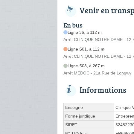
Venir en trans
En bus
Ligne 36, à 112 m
Arrêt CLINIQUE NOTRE DAME - 12 R
Ligne S01, à 112 m
Arrêt CLINIQUE NOTRE DAME - 12 R
Ligne S08, à 267 m
Arrêt MÉDOC - 21a Rue de Longwy
Informations
Enseigne
Clinique V
Forme juridique
Entrepren
SIRET
5248223
N° TVA Intra.
FR66524