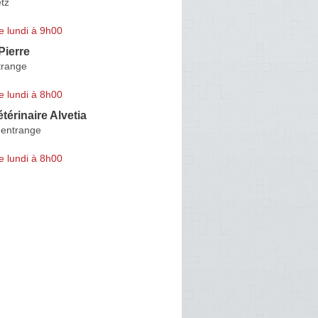
tz
e lundi à 9h00
ierre
trange
e lundi à 8h00
térinaire Alvetia
entrange
e lundi à 8h00