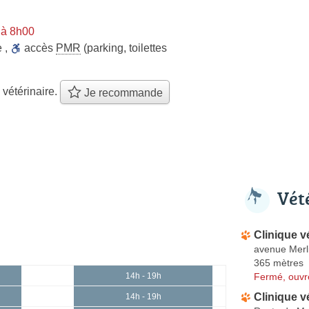
 à 8h00
e
,
accès
PMR
(parking, toilettes
 vétérinaire.
Je recommande
Vét
Clinique v
avenue Merl
365 mètres
Fermé, ouvr
14h - 19h
Clinique v
14h - 19h