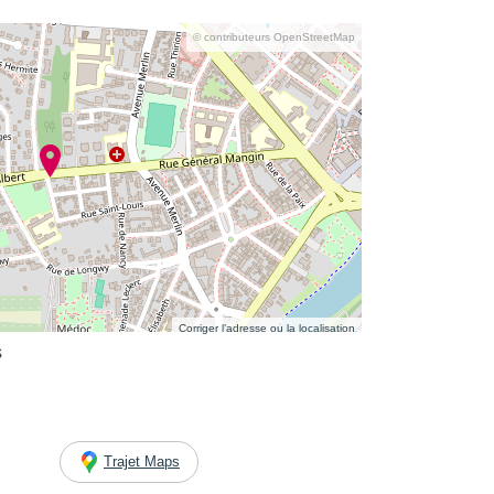
© contributeurs OpenStreetMap
Corriger l’adresse ou la localisation
s
Trajet Maps