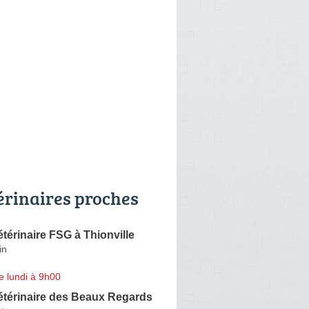
érinaires proches
étérinaire FSG à Thionville
in
e lundi à 9h00
étérinaire des Beaux Regards