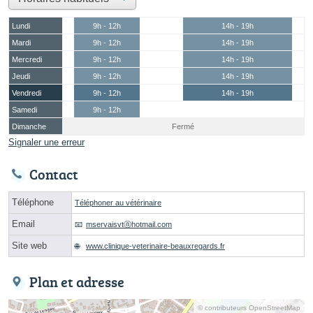
Lundi
9h - 12h
14h - 19h
Mardi
9h - 12h
14h - 19h
Mercredi
9h - 12h
14h - 19h
Jeudi
9h - 12h
14h - 19h
Vendredi
9h - 12h
14h - 19h
Samedi
9h - 12h
Dimanche
Fermé
Signaler une erreur
Contact
Téléphone
Téléphoner au vétérinaire
Email
mservaisvtⓐhotmail.com
Site web
www.clinique-veterinaire-beauxregards.fr
Plan et adresse
© contributeurs OpenStreetMap