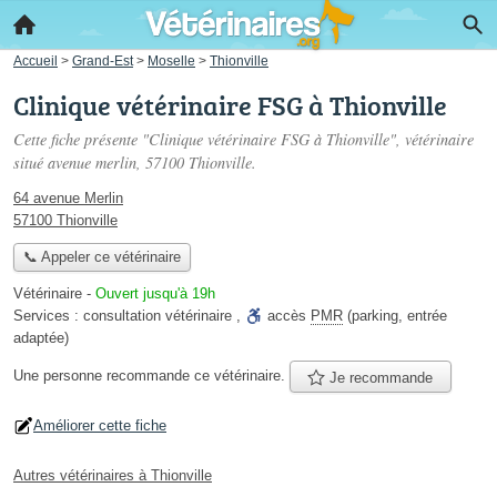
Accueil
>
Grand-Est
>
Moselle
>
Thionville
Clinique vétérinaire FSG à Thionville
Cette fiche présente "Clinique vétérinaire FSG à Thionville", vétérinaire
situé
avenue merlin
, 57100 Thionville.
64 avenue Merlin
57100 Thionville
📞 Appeler ce vétérinaire
Vétérinaire
-
Ouvert jusqu'à 19h
Services :
consultation vétérinaire
,
accès
PMR
(parking, entrée
adaptée)
Une personne
recommande
ce vétérinaire.
Je recommande
Améliorer cette fiche
Autres vétérinaires à Thionville