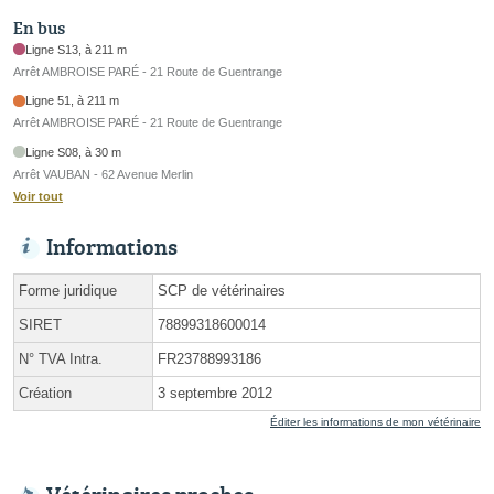
En bus
Ligne S13, à 211 m
Arrêt AMBROISE PARÉ - 21 Route de Guentrange
Ligne 51, à 211 m
Arrêt AMBROISE PARÉ - 21 Route de Guentrange
Ligne S08, à 30 m
Arrêt VAUBAN - 62 Avenue Merlin
Voir tout
Informations
Forme juridique
SCP de vétérinaires
SIRET
78899318600014
N° TVA Intra.
FR23788993186
Création
3 septembre 2012
Éditer les informations de mon vétérinaire
Vétérinaires proches