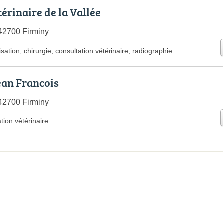
érinaire de la Vallée
42700 Firminy
isation
,
chirurgie
,
consultation vétérinaire
,
radiographie
an Francois
42700 Firminy
tion vétérinaire