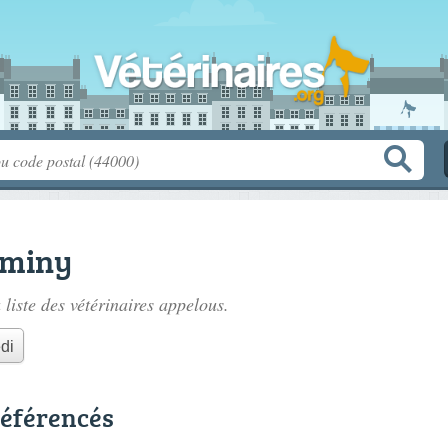
rminy
 liste des
vétérinaires appelous
.
di
référencés