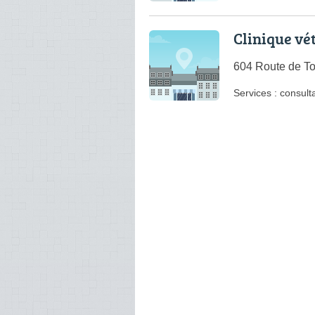
Clinique vét
604 Route de T
Services :
consulta