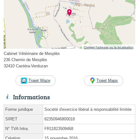
Corriger l’adresse ou la localisation
Cabinet Vétérinaire de Mesplès
236 Chemin de Mesplès
32410 Castéra-Verduzan
Trajet Waze
Trajet Maps
Informations
Forme juridique
Société d'exercice libéral à responsabilité limitée
SIRET
82350946800018
N° TVA Intra.
FR11823509468
Création
15 novembre 2016