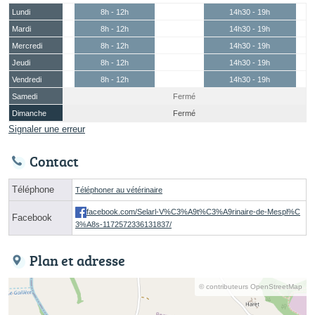
Lundi
8h - 12h
14h30 - 19h
Mardi
8h - 12h
14h30 - 19h
Mercredi
8h - 12h
14h30 - 19h
Jeudi
8h - 12h
14h30 - 19h
Vendredi
8h - 12h
14h30 - 19h
Samedi
Fermé
Dimanche
Fermé
Signaler une erreur
Contact
Téléphone
Téléphoner au vétérinaire
facebook.com/Selarl-V%C3%A9t%C3%A9rinaire-de-Mespl%C
Facebook
3%A8s-1172572336131837/
Plan et adresse
© contributeurs OpenStreetMap