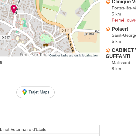
Clinique V
Portes-lès-V
5 km
Fermé, ouvr
Polaert
Saint-Georg
5 km
CABINET 
Corriger l’adresse ou la localisation
GUFFANTI
le
Malissard
8 km
Trajet Maps
inet Veterinaire d'Etoile