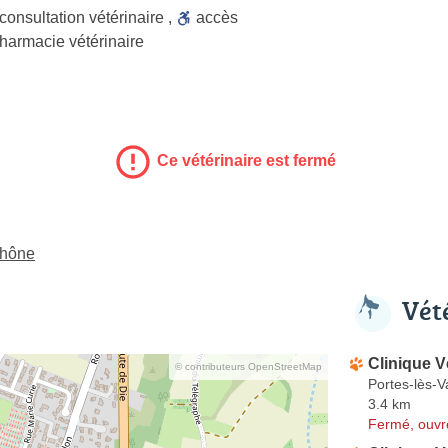
consultation vétérinaire
,
accès
harmacie vétérinaire
Ce vétérinaire est fermé
Rhône
Vét
Clinique V
© contributeurs OpenStreetMap
Portes-lès-V
3.4 km
Fermé, ouvr