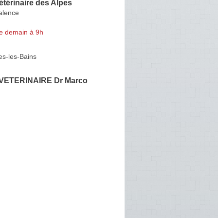
étérinaire des Alpes
alence
e demain à 9h
es-les-Bains
VETERINAIRE Dr Marco