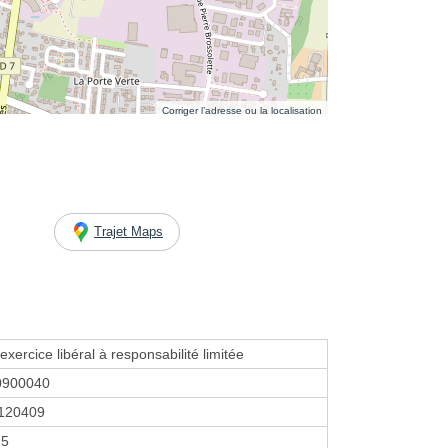
Corriger l’adresse ou la localisation
Trajet Maps
exercice libéral à responsabilité limitée
0900040
120409
25