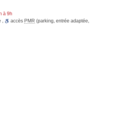
n à 9h
e
,
accès
PMR
(parking, entrée adaptée,