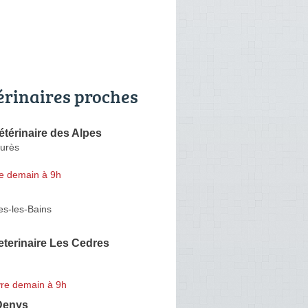
érinaires proches
étérinaire des Alpes
urès
e demain à 9h
es-les-Bains
eterinaire Les Cedres
re demain à 9h
Denys