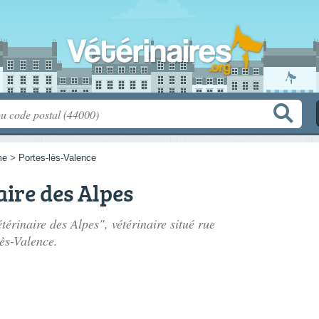
me
>
Portes-lès-Valence
aire des Alpes
térinaire des Alpes", vétérinaire situé
rue
ès-Valence.