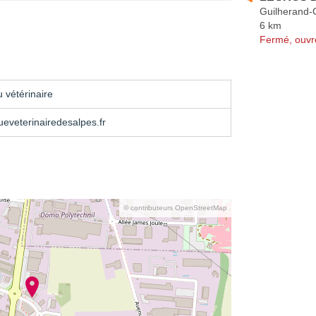
Guilherand-
6 km
Fermé, ouvr
 vétérinaire
ueveterinairedesalpes.fr
© contributeurs OpenStreetMap