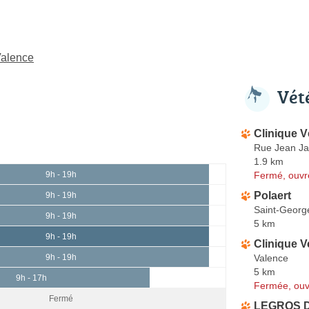
Valence
Vét
Clinique V
Rue Jean Ja
1.9 km
Fermé, ouvr
9h - 19h
Polaert
9h - 19h
Saint-Georg
9h - 19h
5 km
9h - 19h
Clinique V
Valence
9h - 19h
5 km
9h - 17h
Fermée, ouv
Fermé
LEGROS 