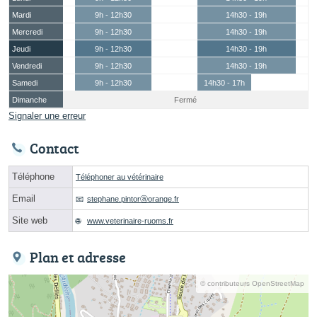
Mardi
9h - 12h30
14h30 - 19h
Mercredi
9h - 12h30
14h30 - 19h
Jeudi
9h - 12h30
14h30 - 19h
Vendredi
9h - 12h30
14h30 - 19h
Samedi
9h - 12h30
14h30 - 17h
Dimanche
Fermé
Signaler une erreur
Contact
Téléphone
Téléphoner au vétérinaire
Email
stephane.pintorⓐorange.fr
Site web
www.veterinaire-ruoms.fr
Plan et adresse
© contributeurs OpenStreetMap