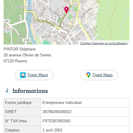
Corriger l’adresse ou la localisation
PINTOR Stéphane
20 avenue Olivier de Serres
07120 Ruoms
Trajet Waze
Trajet Maps
Informations
Forme juridique
Entrepreneur individuel
SIRET
38789206000022
N° TVA Intra.
FR75387892060
Création
1 avril 2001