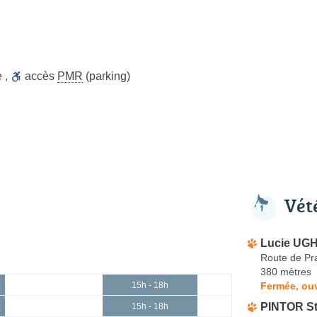
e
,
accès
PMR
(parking)
Vét
Lucie UGH
Route de Pr
380 mètres
Fermée, ou
15h - 18h
PINTOR S
15h - 18h