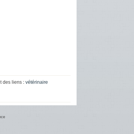
 des liens :
vétérinaire
nce