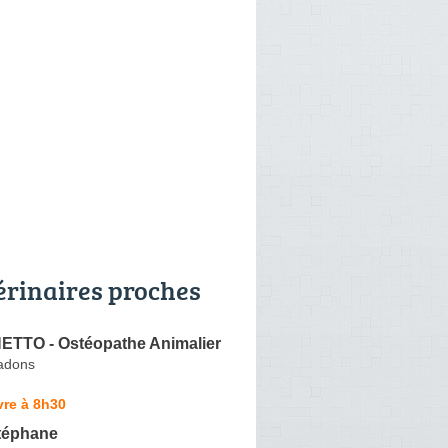
érinaires proches
ETTO - Ostéopathe Animalier
adons
vre à 8h30
téphane