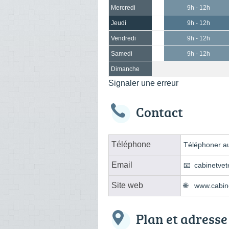
Mercredi
9h - 12h
Jeudi
9h - 12h
Vendredi
9h - 12h
Samedi
9h - 12h
Dimanche
Signaler une erreur
Contact
Téléphone
Téléphoner au
Email
cabinetve
Site web
www.cabine
Plan et adresse