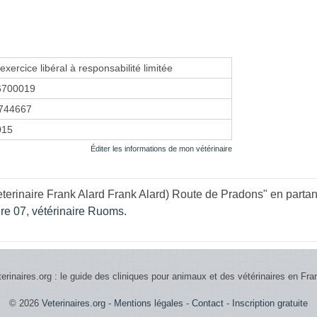
exercice libéral à responsabilité limitée
6700019
744667
015
Éditer les informations de mon vétérinaire
terinaire Frank Alard Frank Alard) Route de Pradons" en partant
ire 07
,
vétérinaire Ruoms
.
terinaires.org : le guide des cliniques pour animaux et des vétérinaires en Fra
© 2026
Veterinaires.org
-
Mentions légales
-
Contact
-
Inscription gratuite