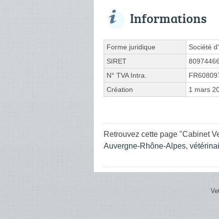
Informations
Forme juridique
Société d'
SIRET
8097446
N° TVA Intra.
FR60809
Création
1 mars 2
Retrouvez cette page "Cabinet Ve
Auvergne-Rhône-Alpes
,
vétérina
Ve