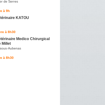
er de Serres
e à 9h
étérinaire KATOU
vre à 8h30
térinaire Medico Chirurgical
 Millet
r-sous-Aubenas
e à 8h30