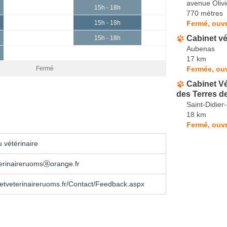
avenue Olivi
15h - 18h
770 mètres
Fermé, ouvr
15h - 18h
Cabinet v
15h - 18h
Aubenas
17 km
Fermée, ou
Fermé
Cabinet Vé
des Terres de
Saint-Didie
18 km
Fermé, ouvr
 vétérinaire
terinaireruomsⓐorange.fr
tveterinaireruoms.fr/Contact/Feedback.aspx