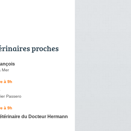
érinaires proches
ançois
a Mer
e à 9h
e
ier Passero
e à 9h
étérinaire du Docteur Hermann