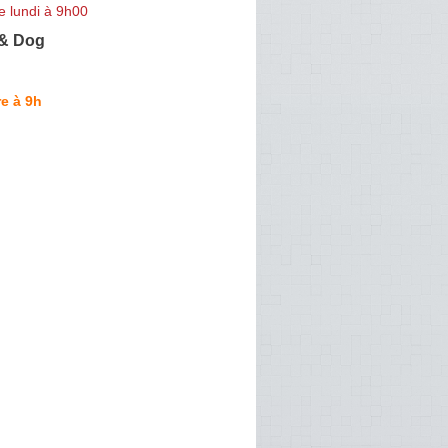
e lundi à 9h00
 & Dog
e à 9h