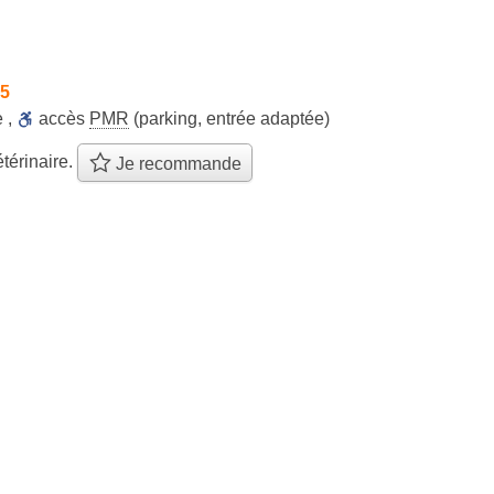
45
e
,
accès
PMR
(parking, entrée adaptée)
térinaire.
Je recommande