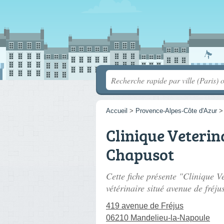
Accueil
>
Provence-Alpes-Côte d'Azur
Clinique Veterina
Chapusot
Cette fiche présente "Clinique V
vétérinaire situé
avenue de fréju
419 avenue de Fréjus
06210 Mandelieu-la-Napoule