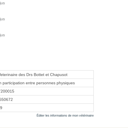
jus
jus
jus
Veterinaire des Drs Bottet et Chapusot
n participation entre personnes physiques
7200015
650672
19
Éditer les informations de mon vétérinaire