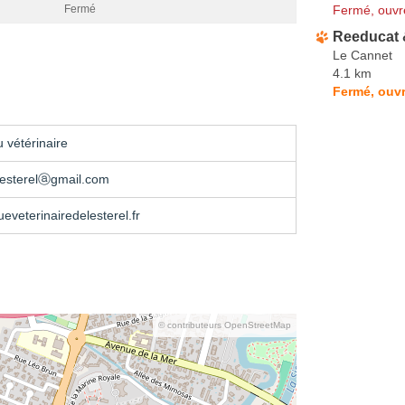
Fermé, ouvr
Fermé
Reeducat
Le Cannet
4.1 km
Fermé, ouvr
 vétérinaire
testerelⓐgmail.com
ueveterinairedelesterel.fr
© contributeurs OpenStreetMap