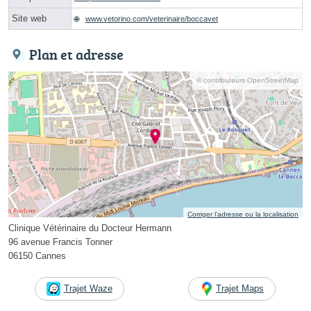
Site web
www.vetorino.com/veterinaire/boccavet
Plan et adresse
© contributeurs OpenStreetMap
Corriger l’adresse ou la localisation
Clinique Vétérinaire du Docteur Hermann
96 avenue Francis Tonner
06150 Cannes
Trajet Waze
Trajet Maps