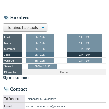
Horaires
Lundi
8h - 12h
14h - 19h
Mardi
8h - 12h
14h - 19h
Mercredi
8h - 12h
14h - 19h
Jeudi
8h - 12h
14h - 19h
Vendredi
8h - 12h
14h - 19h
Samedi
8h30 - 12h30
Dimanche
Fermé
Signaler une erreur
Contact
Téléphone
Téléphoner au vétérinaire
Email
veto.bocagecosneⓐorange.fr