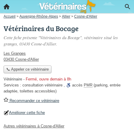
Accueil
>
Auvergne-Rhône-Alpes
>
Allier
>
Cosne-d'Allier
Vétérinaires du Bocage
Cette fiche présente "Vétérinaires du Bocage", vétérinaire situé
les
granges
, 03430 Cosne-d'Allier.
Les Granges
03430 Cosne-d'Allier
📞 Appeler ce vétérinaire
Vétérinaire
-
Fermé, ouvre demain à 8h
Services :
consultation vétérinaire
,
accès
PMR
(parking, entrée
adaptée, toilettes accessibles)
Recommander ce vétérinaire
Améliorer cette fiche
Autres vétérinaires à Cosne-d'Allier