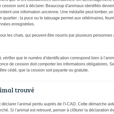
cession sont à déclarer. Beaucoup d'animaux identifiés deviennen
ontient une information ancienne. Une médaille peut tomber, un c
n quartier ; la puce ou le tatouage permet aux vétérinaires, fourr
nnées enregistrées.
pour les chats, qui peuvent être nourris par plusieurs personnes 
, vérifier que le numéro d'identification correspond bien à l'an
nonce de cession doit comporter les informations obligatoires. S
d'être cédé, que la cession soit payante ou gratuite.
nimal trouvé
t déclarer l'animal perdu auprès de l'I-CAD. Cette démarche ai
rché. Si l'animal est retrouvé, penser à clôturer la déclaration é